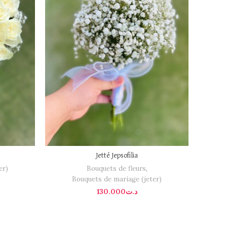
Jetté Jepsofilia
er)
Bouquets de fleurs
,
Bouquets de mariage (jeter)
130.000
د.ت