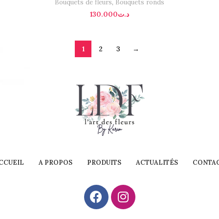
Bouquets de fleurs
,
Bouquets ronds
130.000
د.ت
1
2
3
→
CCUEIL
A PROPOS
PRODUITS
ACTUALITÉS
CONTA