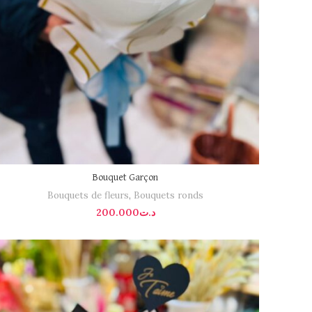
Bouquet Garçon
Bouquets de fleurs
,
Bouquets ronds
200.000
د.ت