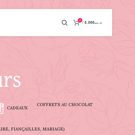
0
/
0.000
د.ت
urs
COFFRETS AU CHOCOLAT
CADEAUX
RE, FIANÇAILLES, MARIAGE)