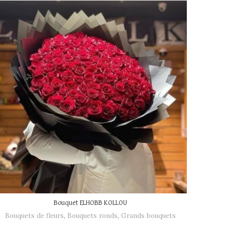
Bouquet ELHOBB KOLLOU
Bouquets de fleurs
,
Bouquets ronds
,
Grands bouquets