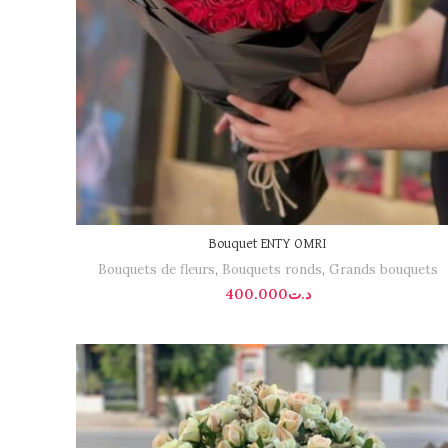
Bouquet ENTY OMRI
Bouquets de fleurs
,
Bouquets ronds
,
Grands bouquets
400.000
د.ت