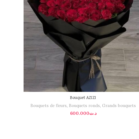
Bouquet AZIZI
Bouquets de fleurs
,
Bouquets ronds
,
Grands bouquets
600.000
د.ت