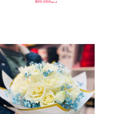
800.000
د.ت