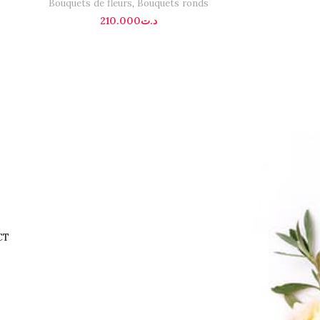
Bouquets de fleurs
,
Bouquets ronds
210.000
د.ت
CT