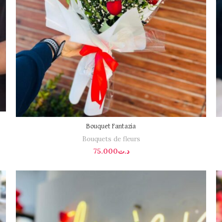
Bouquet Fantazia
Bouquets de fleurs
75.000
د.ت