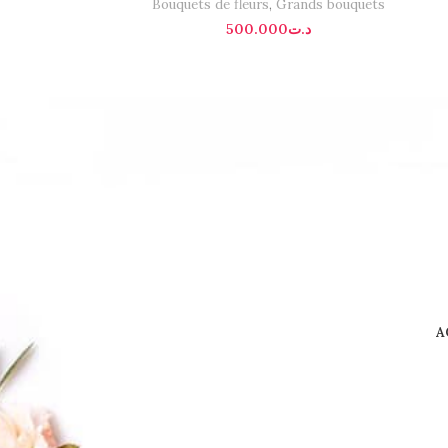
Bouquets de fleurs
,
Grands bouquets
500.000
د.ت
A