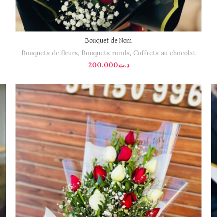
Bouquet de Nom
Bouquets de fleurs
,
Bouquets ronds
,
Coffrets au chocolat
200.000
د.ت